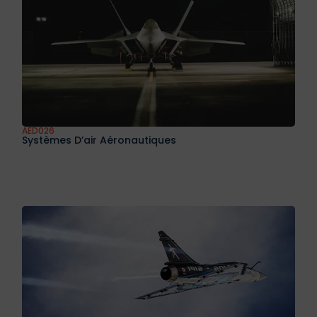
AED025
Le Foudroiement Des Aéronefs