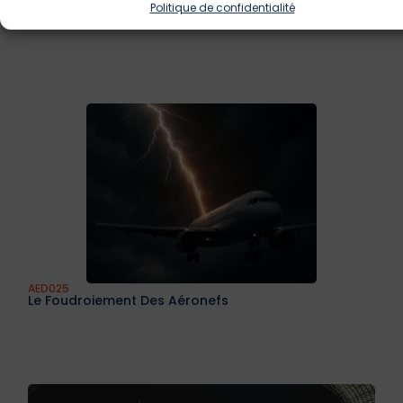
AED023
Givrage En Aéronautique
AED024
Le Projet Aéronautique