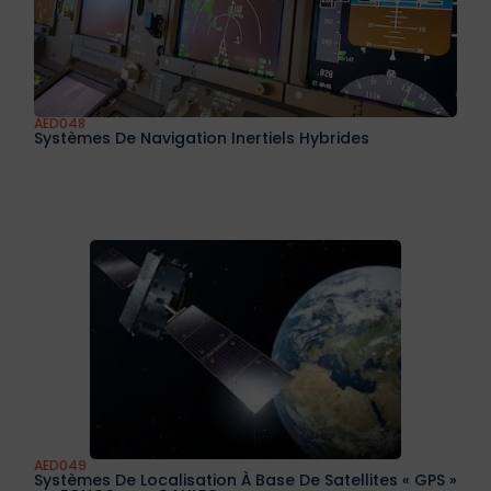
AED045
Les Débris Spatiaux Et La Surveillance De L’espace
AED047
Système De Surveillance De L’état Et De L’usage Des
Équipements