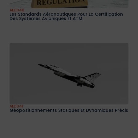
AED038
Introduction À La Maintenance Programmée D’un
Avion De Transport Civil