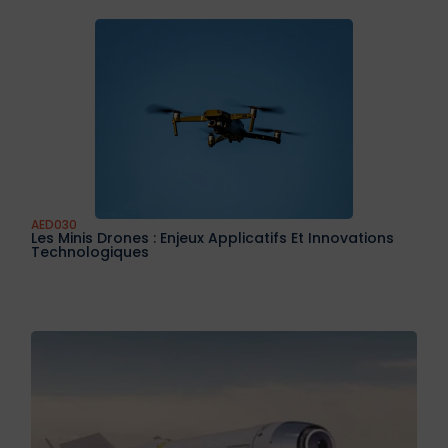
AED029
Initiation À La Conception Des Avions