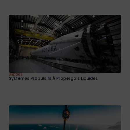
AED008D
Introduction To Flight Mechanics
AED009
Systèmes Propulsifs À Propergols Liquides