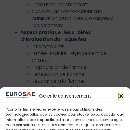
L’évolution réglementaire
Cas d’étude : de l’accident à la
publication d’une nouvelle exigence
réglementaire
Aspect pratique : les critères
d’évaluation du risque feu
Inflammabilité
Fumée-Toxicité-Dégagement de
chaleur
Propagation de flamme
Pénétration de flamme
Résistance à la flamme
Les moyens d’essai réglementaires
Moyens d’essai de laboratoire :
Gérer le consentement
portiques
Chambre NBS-Chambre OSU
Pour offrir les meilleures expériences, nous utilisons des
technologies telles que les cookies pour stocker et/ou accéder aux
Panneau radiant
informations des appareils. Le fait de consentir à ces technologies
Essais au brûleur kérosène sièges,
nous permettra de traiter des données telles que le comportement
soutes, » burnthrough »