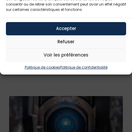
consentir ou de retirer son consentement peut avoir un effet négatif
sur certaines caractéristiques et fonctions.
Accepter
Refuser
Voir les préférences
DET013
Politique de cookies
Politique de confidentialité
Munitions Et Projectiles Guidés