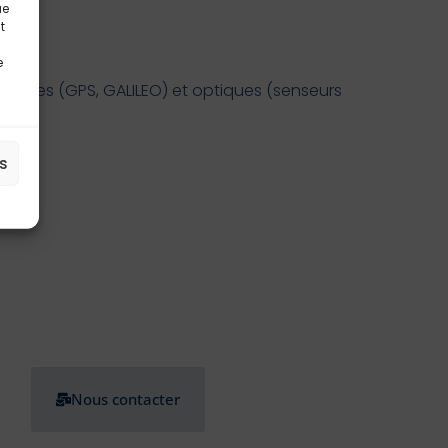
ue
t
e
triques (GPS, GALILEO) et optiques (senseurs
 jet
es
Nous contacter