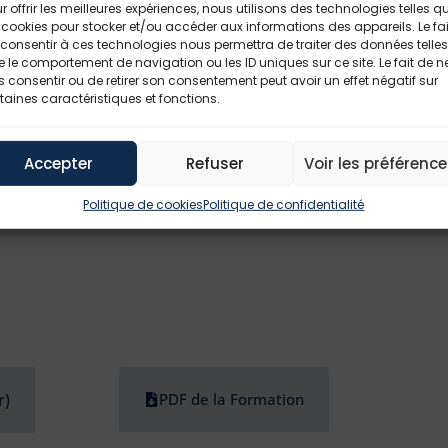
r offrir les meilleures expériences, nous utilisons des technologies telles q
al
 cookies pour stocker et/ou accéder aux informations des appareils. Le fai
 l’architecture, la robustesse et la mise en œuvre
consentir à ces technologies nous permettra de traiter des données telles
 le comportement de navigation ou les ID uniques sur ce site. Le fait de n
 consentir ou de retirer son consentement peut avoir un effet négatif sur
enseurs inertiels (accéléromètres, gyromètres), radioélec
taines caractéristiques et fonctions.
actionneurs hydrauliques et électriques, par déviation de
Accepter
Refuser
Voir les préférenc
Politique de cookies
Politique de confidentialité
r)
PDF de la Formation