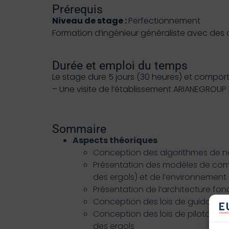
Prérequis
Niveau de stage :
Perfectionnement
Formation d’ingénieur généraliste avec des
Durée et emploi du temps
Le stage dure 5 jours (30 heures) et compor
– Une visite de l’établissement ARIANEGROUP
Sommaire
Aspects théoriques
Conception des algorithmes de nav
Présentation des modèles de comp
des ergols) et de l’environnement
Présentation de l’architecture fo
Conception des lois de guidage
Conception des lois de pilotage et
des ergols