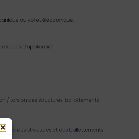
anique du vol et électronique.
exercices d’application
/ torsion des structures, ballottements
ouplesse des structures et des ballottements