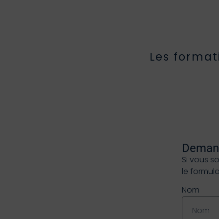
Les format
Demand
Si vous s
le formul
Nom