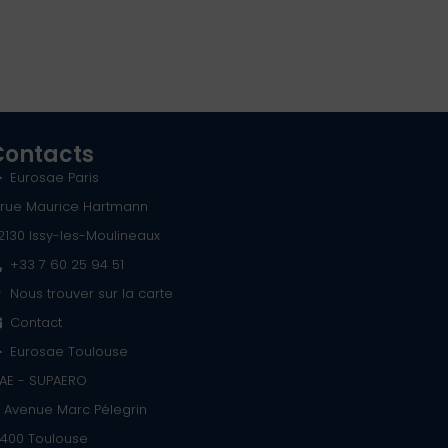
Contacts
Eurosae Paris
 rue Maurice Hartmann
2130 Issy-les-Moulineaux
+33 7 60 25 94 51
Nous trouver sur la carte
Contact
Eurosae Toulouse
SAE - SUPAERO
0 Avenue Marc Pélegrin
1400 Toulouse