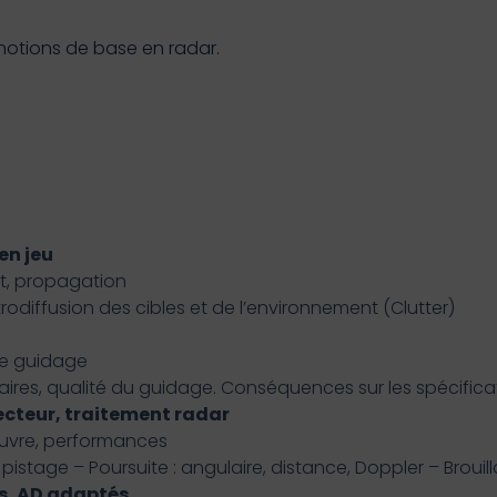
notions de base en radar.
en jeu
t, propagation
diffusion des cibles et de l’environnement (Clutter)
 de guidage
ires, qualité du guidage. Conséquences sur les spécifica
ecteur, traitement radar
uvre, performances
pistage – Poursuite : angulaire, distance, Doppler – Brouill
es, AD adaptés