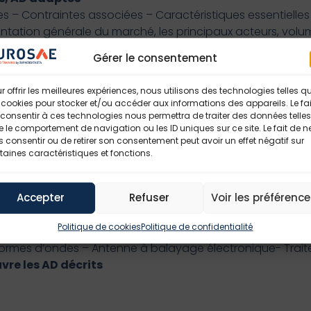
les – Contraintes associées – Caractéristiques essentiell
tation générale du marché, les principaux acteurs, volume
 d’AD-EM
Gérer le consentement
nes
cations
r offrir les meilleures expériences, nous utilisons des technologies telles q
 – Choix des formes d’onde – Traitement du signal et des
 cookies pour stocker et/ou accéder aux informations des appareils. Le fai
nnes
consentir à ces technologies nous permettra de traiter des données telles
 le comportement de navigation ou les ID uniques sur ce site. Le fait de n
 Choix des fréquences et des formes d’onde – Performanc
 consentir ou de retirer son consentement peut avoir un effet négatif sur
ctif
taines caractéristiques et fonctions.
ications – Choix des fréquences, des formes d’ondes – D
Accepter
Refuser
Voir les préférenc
Politique de cookies
Politique de confidentialité
 radômes leurs performances – Les récepteurs analogique
formes d’ondes – Antenne à balayage électronique- Trai
re les AD décrits