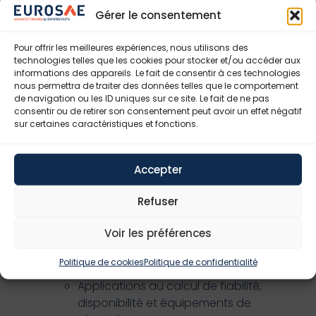
risques cyber
Gérer le consentement
Méthodes de sûreté de
fonctionnement des systèmes
Pour offrir les meilleures expériences, nous utilisons des
technologies telles que les cookies pour stocker et/ou accéder aux
informatiques
informations des appareils. Le fait de consentir à ces technologies
Impact du facteur humain
nous permettra de traiter des données telles que le comportement
Ses apports
de navigation ou les ID uniques sur ce site. Le fait de ne pas
consentir ou de retirer son consentement peut avoir un effet négatif
Ses limites
sur certaines caractéristiques et fonctions.
Banques de données
Banques de données d’incidents et
d’accidents ; banques de données de
Accepter
défaillances de matériels ; défaillances
de logiciels ; probabilités des erreurs
Refuser
humaines
Voir les préférences
Méthodes d’acquisition des données –
Relation avec la maintenance et la
Politique de cookies
Politique de confidentialité
sûreté de fonctionnement
Applications au calcul de fiabilité,
disponibilité et équipements de