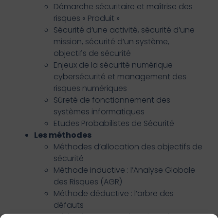
Démarche sécuritaire et maîtrise des
risques « Produit »
Sécurité d’une activité, sécurité d’une
mission, sécurité d’un système,
objectifs de sécurité
Enjeux de la sécurité numérique
cybersécurité et management des
risques numériques
Sûreté de fonctionnement des
systèmes informatiques
Etudes Probabilistes de Sécurité
Les méthodes
Méthodes d’allocation des objectifs de
sécurité
Méthode inductive : l’Analyse Globale
des Risques (AGR)
Méthode déductive : l’arbre des
défauts
Méthode EBIOS RM d’analyse des