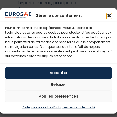
hyperfréquence, principe de
fonctionnement, imperfections
Rappels de traitement du signal :
Gérer le consentement
représentation équivalente complexe des
signaux à bande étroite, échantillonnage et
Pour offrir les meilleures expériences, nous utilisons des
technologies telles que les cookies pour stocker et/ou accéder aux
reconstruction, traitement multicadence
informations des appareils. Le fait de consentir à ces technologies
TP : Construction d’un récepteur FM à large
nous permettra de traiter des données telles que le comportement
bande
de navigation ou les ID uniques sur ce site. Le fait de ne pas
consentir ou de retirer son consentement peut avoir un effet négatif
Communications numériques et radio logicielle
sur certaines caractéristiques et fonctions.
Modulations linéaires à temps discret :
critère de Nyquist et filtrage adapté
Accepter
Synchronisation à temps discret en
fréquence, en phase et en délai
Refuser
TP : Construction d’une chaîne de
transmission numérique complète QPSK.
Voir les préférences
Politique de cookies
Politique de confidentialité