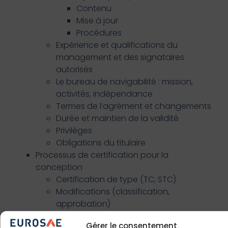
Contenu
Mise à jour
Procédures
Expérience et qualifications du
management et des signataires
autorisés
Le bureau de navigabilité : mission,
activités, indépendance
Termes de l’agrément et changements
Durée et maintien de la validité
Privilèges
Obligations du titulaire
Processus de certification pour la
conception
Certification de type (TC, STC)
Modifications (classification,
approbation)
Service Bulletins (rédaction,
Gérer le consentement