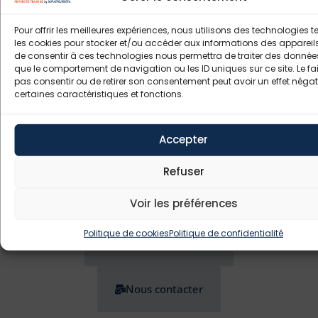
approbation)
Réparations (classification,
Pour offrir les meilleures expériences, nous utilisons des technologies t
approbation)
les cookies pour stocker et/ou accéder aux informations des appareils.
Version anglaise programmable à la
de consentir à ces technologies nous permettra de traiter des données
demande
que le comportement de navigation ou les ID uniques sur ce site. Le fai
pas consentir ou de retirer son consentement peut avoir un effet négati
certaines caractéristiques et fonctions.
Accepter
Refuser
Bulletin d'inscription (à remplir)
Voir les préférences
Politique de cookies
Politique de confidentialité
PDF de la Formation
Nous contacter