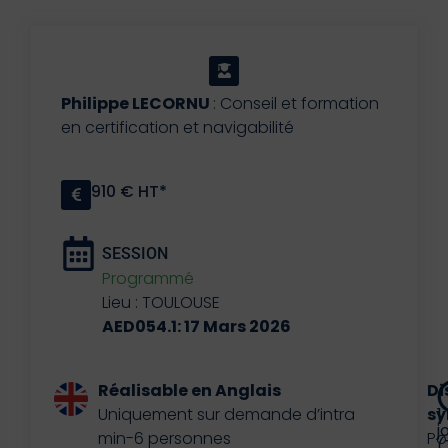
Philippe LECORNU
: Conseil et formation
en certification et navigabilité
910 € HT*
SESSION
Programmé
Lieu : TOULOUSE
AED054.1: 17 Mars 2026
Réalisable en Anglais
Di
Uniquement sur demande d’intra
sy
1
j
min-6 personnes
Po
(