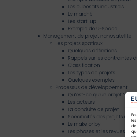
Les cubesats industriels
Le marché
Les start-up
Exemple de U-Space
Management de projet nanosatellite
Les projets spatiaux
Quelques définitions
Rappels sur les contraintes d
Classification
Les types de projets
Quelques exemples
Processus de développement
Qu’est-ce qu’un projet ?
Les acteurs
La conduite de projet
Pou
Spécificités des projets nano
les
Le make or by
de 
Les phases et les revues d’un
que
pas