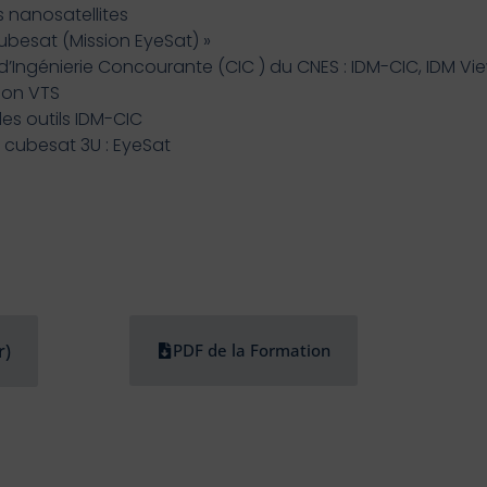
 nanosatellites
besat (Mission EyeSat) »
d’Ingénierie Concourante (CIC ) du CNES : IDM-CIC, IDM Vi
tion VTS
es outils IDM-CIC
cubesat 3U : EyeSat
r)
PDF de la Formation