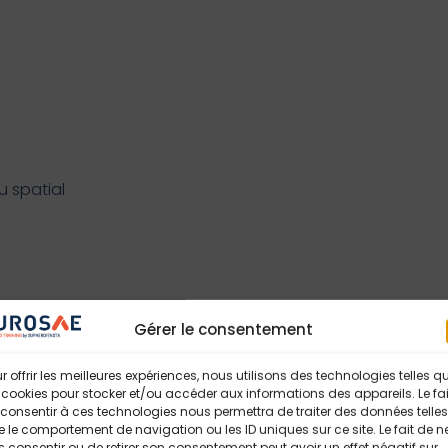
u spatial
Gérer le consentement
r offrir les meilleures expériences, nous utilisons des technologies telles q
satellites
 cookies pour stocker et/ou accéder aux informations des appareils. Le fai
consentir à ces technologies nous permettra de traiter des données telles
 projet
 le comportement de navigation ou les ID uniques sur ce site. Le fait de n
 consentir ou de retirer son consentement peut avoir un effet négatif sur