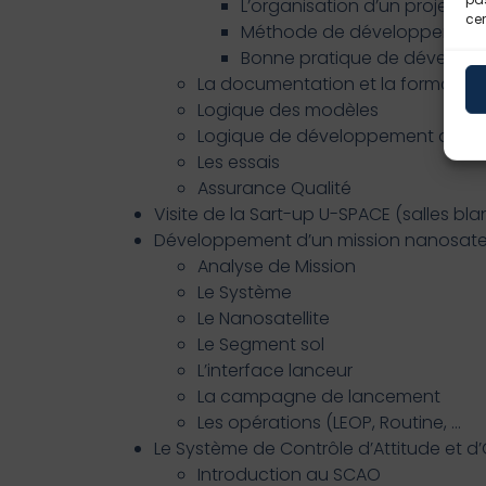
L’organisation d’un projet
cer
Méthode de développemen
Bonne pratique de dévelop
La documentation et la formalisa
Logique des modèles
Logique de développement du LV
Les essais
Assurance Qualité
Visite de la Sart-up U-SPACE (salles bl
Développement d’un mission nanosatel
Analyse de Mission
Le Système
Le Nanosatellite
Le Segment sol
L’interface lanceur
La campagne de lancement
Les opérations (LEOP, Routine, …
Le Système de Contrôle d’Attitude et d
Introduction au SCAO