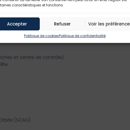
taines caractéristiques et fonctions.
t
pement
tion des exigences
Accepter
Refuser
Voir les préférenc
Politique de cookies
Politique de confidentialité
anches et centre de contrôle)
lite
’Orbite (SCAO)