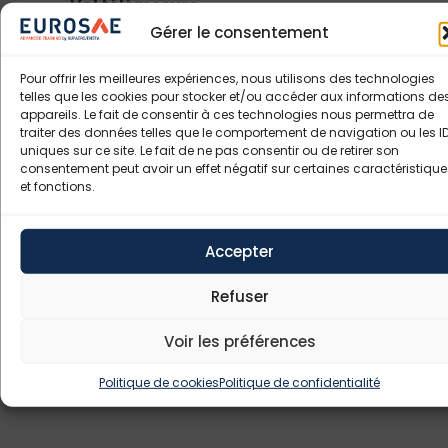
Vol télémesure
En utilisant les informations de
Gérer le consentement
télémesure en provenance directe de
l’avion, une démonstration de son
Pour offrir les meilleures expériences, nous utilisons des technologies
telles que les cookies pour stocker et/ou accéder aux informations de
comportement sera effectuée au sol
appareils. Le fait de consentir à ces technologies nous permettra de
Synthèse
traiter des données telles que le comportement de navigation ou les I
La dernière demi-journée est
uniques sur ce site. Le fait de ne pas consentir ou de retirer son
consentement peut avoir un effet négatif sur certaines caractéristique
consacrée à une synthèse et une
et fonctions.
présentation des résultats obtenus en
vol
Version anglaise programmable à la demande
Accepter
Participation incluant les frais de vol sur avion
Refuser
instrumenté P68
Voir les préférences
Politique de cookies
Politique de confidentialité