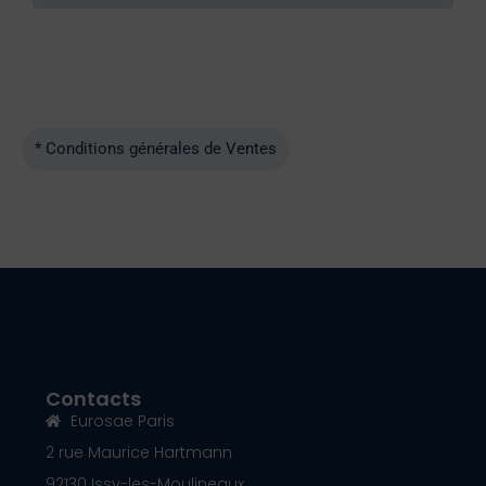
* Conditions générales de Ventes
Contacts
Eurosae Paris
2 rue Maurice Hartmann
92130 Issy-les-Moulineaux