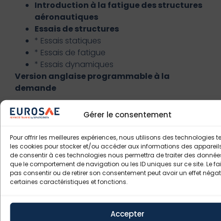
Introduction à la fatigue des structures
aéronautiques
Essais de structures
* Essais statiques
* Essais de fatigue
* Essais dynamiques
Version anglaise programmable à la
demande
Gérer le consentement
Pour offrir les meilleures expériences, nous utilisons des technologies t
les cookies pour stocker et/ou accéder aux informations des appareils.
de consentir à ces technologies nous permettra de traiter des données
que le comportement de navigation ou les ID uniques sur ce site. Le fai
pas consentir ou de retirer son consentement peut avoir un effet négati
Bulletin d'inscription (à remplir)
certaines caractéristiques et fonctions.
PDF de la Formation
Accepter