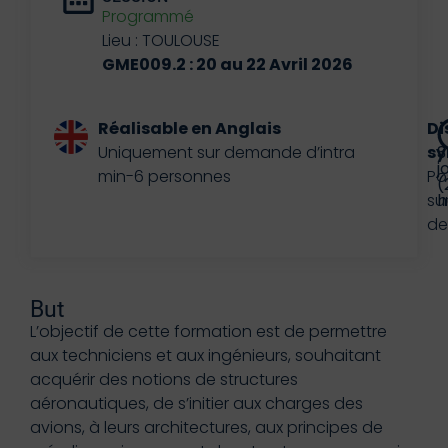
Programmé
Lieu : TOULOUSE
GME009.2 : 20 au 22 Avril 2026
Réalisable en Anglais
Di
Uniquement sur demande d’intra
sy
3
j
min-6 personnes
Po
(
su
h
d
But
L’objectif de cette formation est de permettre
aux techniciens et aux ingénieurs, souhaitant
acquérir des notions de structures
aéronautiques, de s’initier aux charges des
avions, à leurs architectures, aux principes de