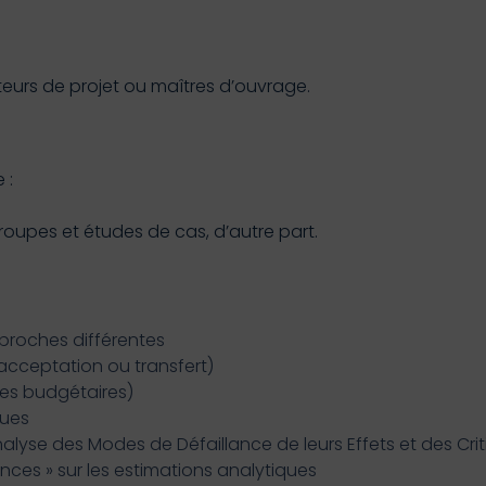
teurs de projet ou maîtres d’ouvrage.
 :
groupes et études de cas, d’autre part.
pproches différentes
acceptation ou transfert)
es budgétaires)
ques
yse des Modes de Défaillance de leurs Effets et des Criti
ces » sur les estimations analytiques