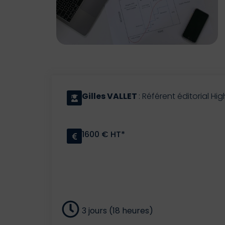
Gilles VALLET
: Référent éditorial H
1600 € HT*
3 jours (18 heures)