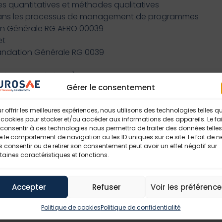
s quantitatives et méthodes qualitatives
s dans les processus de management de programmes
on Générale RG AERO 00039
et
andation Générale RG 0039
événements à éviter)
Gérer le consentement
 de leurs causes
ent ou d’acceptation
r offrir les meilleures expériences, nous utilisons des technologies telles q
obabiliste des risques
 cookies pour stocker et/ou accéder aux informations des appareils. Le fai
t
consentir à ces technologies nous permettra de traiter des données telles
ncher opportunément les actions.
 le comportement de navigation ou les ID uniques sur ce site. Le fait de n
 consentir ou de retirer son consentement peut avoir un effet négatif sur
er les extensions budgétaires éventuelles.
taines caractéristiques et fonctions.
EAUX
Accepter
Refuser
Voir les préférenc
luation
Politique de cookies
Politique de confidentialité
veaux :