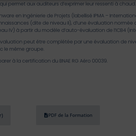
, qui permet aux auditeurs d’exprimer leur ressenti à chaud.
hware en Ingénierie de Projets (labellisé IPMA – Internati
 connaissances (dite de niveau II), d’une évaluation normée 
 IV) à partir du modèle d’auto-évaluation de l’ICB4 (Int
e évaluation peut être complétée par une évaluation de nive
vec le même groupe.
er à la certification du BNAE RG Aéro 00039.
r)
PDF de la Formation