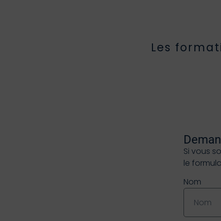
Les format
Demand
Si vous s
le formul
Nom