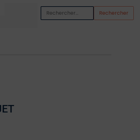
Quand les résultats de l'auto-complétion so
JET