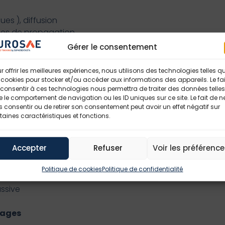
es ), diffusion
codes de propagation
l’image
Gérer le consentement
arrière-plan)
 scène infrarouge
r offrir les meilleures expériences, nous utilisons des technologies telles q
 : méthode projective lancer de rayons
 cookies pour stocker et/ou accéder aux informations des appareils. Le fai
consentir à ces technologies nous permettra de traiter des données telles
radiatives dans la scène
 le comportement de navigation ou les ID uniques sur ce site. Le fait de n
 effets sur la scène, exemples
 consentir ou de retirer son consentement peut avoir un effet négatif sur
étection
taines caractéristiques et fonctions.
entification
Accepter
Refuser
Voir les préférenc
 méthodes d’évaluation des capteurs matriciels
Politique de cookies
Politique de confidentialité
es
ssive
mages