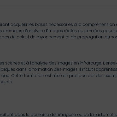
rant acquérir les bases nécessaires à la compréhension et
s exemples d’analyse d’images réelles ou simulées pour la
des codes de calcul de rayonnement et de propagation atmo
 des scènes et à l’analyse des images en infrarouge. L’en
ués dans la formation des images. Il inclut l’apprentissa
e. Cette formation est mise en pratique par des exempl
objets.
availlant dans le domaine de l’imagerie ou de la radiomét