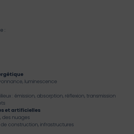
e :
nergétique
ayonnance, luminescence
lieux : émission, absorption, réflexion, transmission
ets
et artificielles
l, des nuages
 de construction, infrastructures