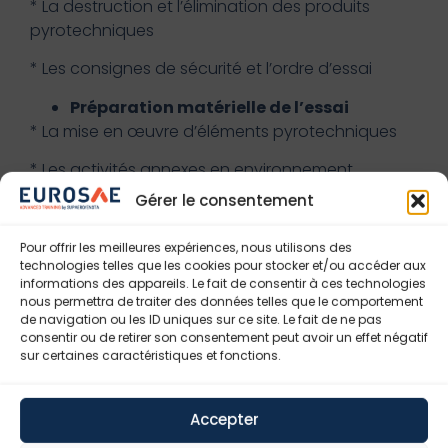
* La destruction et l’élimination des produits
pyrotechniques
* Les consignes de sécurité et l’ordre d’essai
Préparation matérielle de l’essai
* La mise en œuvre d’éléments pyrotechniques
* Les activités annexes en environnement
pyrotechnique (équipements de mesure, de prise
Gérer le consentement
de vue)
Pour offrir les meilleures expériences, nous utilisons des
* La coactivité (opérations multiopérateurs)
technologies telles que les cookies pour stocker et/ou accéder aux
informations des appareils. Le fait de consentir à ces technologies
* Les préparations simultanées d’essais sur des
nous permettra de traiter des données telles que le comportement
sites proches
de navigation ou les ID uniques sur ce site. Le fait de ne pas
consentir ou de retirer son consentement peut avoir un effet négatif
* Les moyens à mettre en place
sur certaines caractéristiques et fonctions.
La conduite de l’essai
Traitement des incidents et anomalies
Accepter
* Les incidents de tir et les situations dégradées