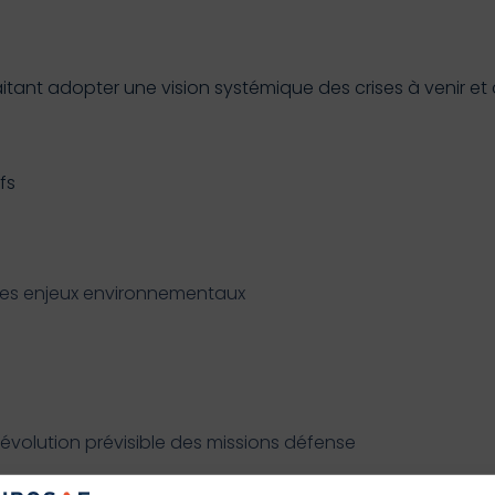
itant adopter une vision systémique des crises à venir et
fs
des enjeux environnementaux
 évolution prévisible des missions défense