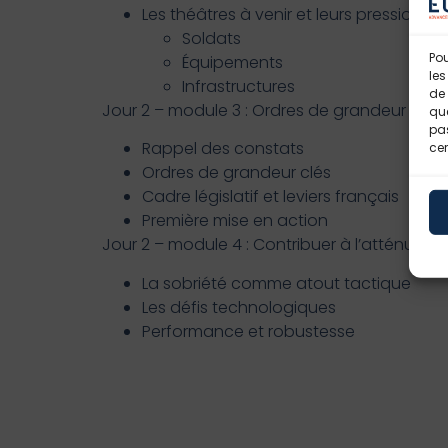
Les théâtres à venir et leurs pressions s
Soldats
Pou
Équipements
les
Infrastructures
de 
Jour 2 – module 3 : Ordres de grandeur « car
que
pas
Rappel des constats
cer
Ordres de grandeur clés
Cadre législatif et leviers français
Première mise en action
Jour 2 – module 4 : Contribuer à l’atténuati
La sobriété comme atout tactique
Les défis technologiques
Performance et robustesse