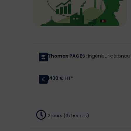
Thomas PAGES
: Ingénieur aéronaut
1400 € HT*
2 jours (15 heures)