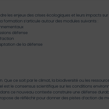
e les enjeux des crises écologiques et leurs impacts sur l
a formation s’articule autour des modules suivants :
ronnementaux
issions défense
d’action
daptation de la défense
 Que ce soit par le climat, la biodiversité ou les ressou
est le consensus scientifique sur les conditions environn
 dans ce nouveau contexte construire une défense durabl
ropose de réfléchir pour donner des pistes d’action de ma