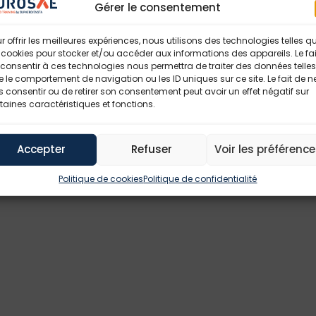
Gérer le consentement
ur
r offrir les meilleures expériences, nous utilisons des technologies telles q
 cookies pour stocker et/ou accéder aux informations des appareils. Le fai
consentir à ces technologies nous permettra de traiter des données telles
bone » et leviers d’action
 le comportement de navigation ou les ID uniques sur ce site. Le fait de n
 consentir ou de retirer son consentement peut avoir un effet négatif sur
taines caractéristiques et fonctions.
Accepter
Refuser
Voir les préférenc
on et préparer l’adaptation
Politique de cookies
Politique de confidentialité