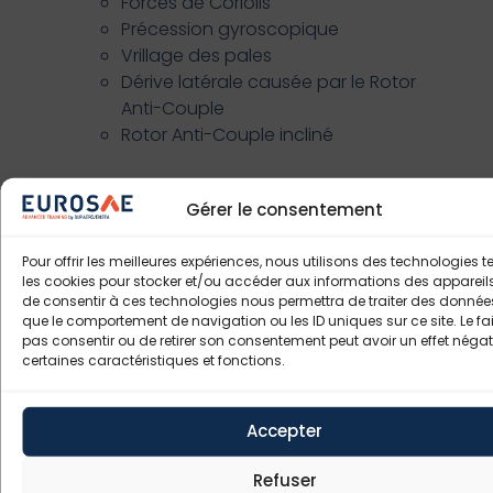
Forces de Coriolis
Précession gyroscopique
Vrillage des pales
Dérive latérale causée par le Rotor
Anti-Couple
Rotor Anti-Couple incliné
Gérer le consentement
Pour offrir les meilleures expériences, nous utilisons des technologies t
les cookies pour stocker et/ou accéder aux informations des appareils.
de consentir à ces technologies nous permettra de traiter des données
Bulletin d'inscription (à remplir)
que le comportement de navigation ou les ID uniques sur ce site. Le fai
pas consentir ou de retirer son consentement peut avoir un effet négati
certaines caractéristiques et fonctions.
PDF de la Formation
Accepter
Nous contacter
Refuser