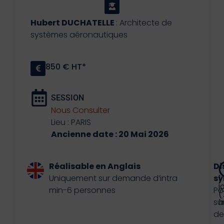
Hubert DUCHATELLE
: Architecte de
systèmes aéronautiques
850 € HT*
SESSION
Nous Consulter
Lieu : PARIS
Ancienne date : 20 Mai 2026
Réalisable en Anglais
Di
Uniquement sur demande d’intra
sy
1
j
min-6 personnes
Po
(
su
h
d