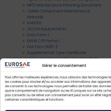
MPD Maintenance Planning Document
CMMs Component Maintenance
Manuals
KARDEX
AD/CN équipements
EASA Form 1
EMAR / FR Forme 1
FAA Form 8130-3
Supplemental Type Certificate
Version anglaise programmable à la demande
Gérer le consentement
Pour offrir les meilleures expériences, nous utilisons des technologies t
les cookies pour stocker et/ou accéder aux informations des appareils.
de consentir à ces technologies nous permettra de traiter des données
que le comportement de navigation ou les ID uniques sur ce site. Le fai
pas consentir ou de retirer son consentement peut avoir un effet négati
certaines caractéristiques et fonctions.
Bulletin d'inscription (à remplir)