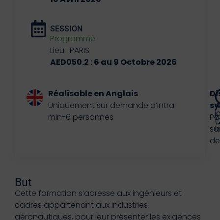
SESSION
Programmé
Lieu : PARIS
AED050.2 : 6 au 9 Octobre 2026
Réalisable en Anglais
Di
Uniquement sur demande d’intra
sy
4
j
min-6 personnes
Po
(
su
h
d
But
Cette formation s’adresse aux ingénieurs et
cadres appartenant aux industries
aéronautiques, pour leur présenter les exigences