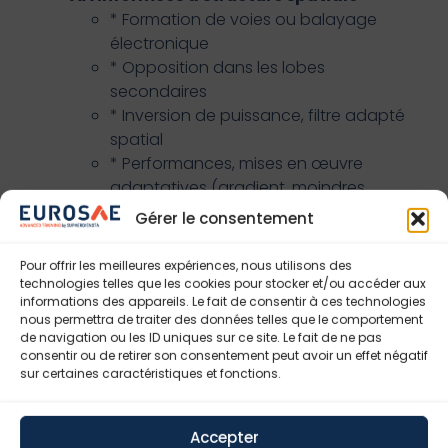
* Formation de voies ou balayage
électronique
* Opposition dans les lobes
secondaires
* Inversion de puissance, filtre adapté
spatial
* Performances, mises en œuvre
adaptatives (gradient, moindres
carrés), robustesse opérationnelle
Gérer le consentement
AA autodidactes
* Séparation aveugle de sources à
Pour offrir les meilleures expériences, nous utilisons des
l’ordre 2 et aux ordres supérieurs.
technologies telles que les cookies pour stocker et/ou accéder aux
informations des appareils. Le fait de consentir à ces technologies
Mélanges instantanés et convolutifs.
nous permettra de traiter des données telles que le comportement
Mises en oeuvre. Performances
de navigation ou les ID uniques sur ce site. Le fait de ne pas
Application à l’antibrouillage du GPS et
consentir ou de retirer son consentement peut avoir un effet négatif
sur certaines caractéristiques et fonctions.
de Galileo
OPTION 1 – DÉTECTION
Accepter
Application des AA à l’antibrouillage des