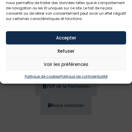
nous permettra de traiter des données telles que le comportement
Optimisation du cas aérostructure
de navigation ou les ID uniques sur ce site. Le fait de ne pas
Extensions vers d’autres formulations
consentir ou de retirer son consentement peut avoir un effet négatif
récentes
sur certaines caractéristiques et fonctions.
Accepter
Refuser
Voir les préférences
Bulletin d'inscription (à remplir)
Politique de cookies
Politique de confidentialité
PDF de la Formation
Nous contacter