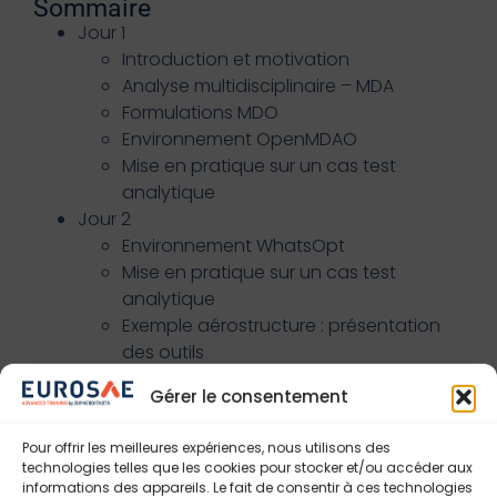
Sommaire
Jour 1
Introduction et motivation
Analyse multidisciplinaire – MDA
Formulations MDO
Environnement OpenMDAO
Mise en pratique sur un cas test
analytique
Jour 2
Environnement WhatsOpt
Mise en pratique sur un cas test
analytique
Exemple aérostructure : présentation
des outils
MDA et optimisation basée gradient sur
Gérer le consentement
le cas test aérostructure
Jour 3
Pour offrir les meilleures expériences, nous utilisons des
Optimisation sans gradient (processus
technologies telles que les cookies pour stocker et/ou accéder aux
gaussien et optimisation Bayésienne)
informations des appareils. Le fait de consentir à ces technologies