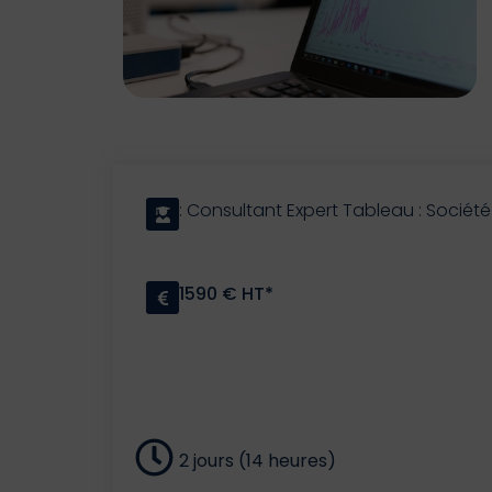
: Consultant Expert Tableau : Sociét
1590 € HT*
2 jours (14 heures)