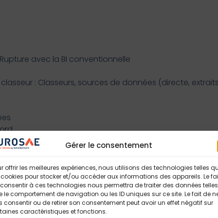
: Rupture avec la BI conventionnelle
 classeur : Classeurs, sources de données (directe, extraits
ées
bord
Gérer le consentement
 plats, cubes, bases de données, cloud…
r offrir les meilleures expériences, nous utilisons des technologies telles q
 cookies pour stocker et/ou accéder aux informations des appareils. Le fai
consentir à ces technologies nous permettra de traiter des données telles
 le comportement de navigation ou les ID uniques sur ce site. Le fait de n
 consentir ou de retirer son consentement peut avoir un effet négatif sur
taines caractéristiques et fonctions.