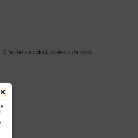
…), feuilles de calcul, tableaux de bord,
ue
t
e