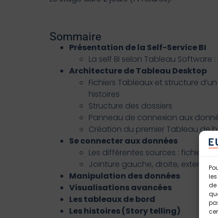
Sommaire
Présentation de la Self-Service BI
La self BI selon Tableau Software 
Architecture de Tableau Desktop
Fichiers Tableaux et structure d’un
histoires
Structure des dossiers
Panneau de connexion aux donn
Création du premier Tableau de 
Se connecter aux données
Les différentes sources : fichiers
Jointure gauche, droite, externe….
Pou
Manipulation des données
les
de 
Visualisations avancées
que
Les tableaux de bord
pas
Les histoires (Story telling)
cer