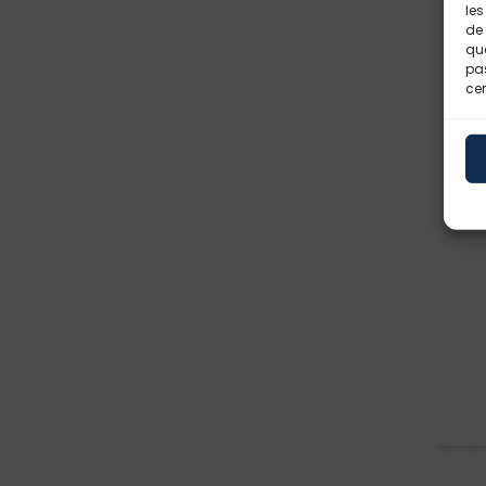
les
de 
que
pas
cer